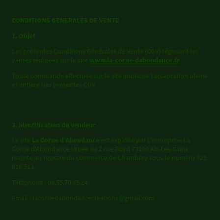
CONDITIONS GENERALES DE VENTE
1. Objet
Les présentes Conditions Générales de Vente (CGV) régissent les
ventes réalisées sur le site
www.la-corne-dabondance.fr
Toute commande effectuée sur le site implique l’acceptation pleine
et entière des présentes CGV.
2. Identification du vendeur
Le site
La Corne d’Abondance
est exploité par L'entreprise La
Corne d'Abondance située au 2 rue Boyd 73100 Aix-Les-Bains
inscrite au registre du commerce de Chambéry sous le numéro 821
616 513.
Téléphone : 09.55.70.85.24
Email : lacornedabondancecreations@gmail.com