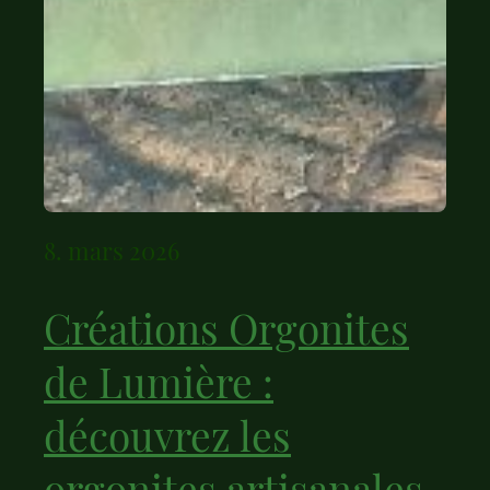
8. mars 2026
Créations Orgonites
de Lumière :
découvrez les
orgonites artisanales